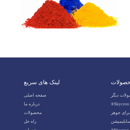
صولات
لینک های سریع
لات دیگر
صفحه اصلی
درباره ما
 دیسپرس Skyinktex® برای جوهر
محصولات
ابلیمیشن
راه حل