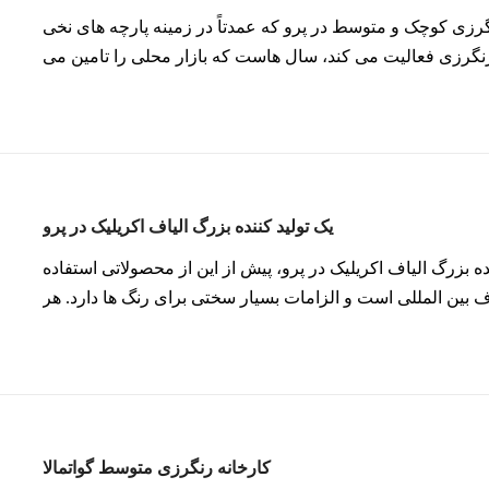
رزی کوچک و متوسط ​​در پرو که عمدتاً در زمینه پارچه های نخی
رنگرزی فعالیت می کند، سال هاست که بازار محلی را تامین می
مختلف برای چاپ و رنگرزی مانند پلی استر و اکریلیک و در عین
حال تثبیت
یک تولید کننده بزرگ الیاف اکریلیک در پرو
ه بزرگ الیاف اکریلیک در پرو، پیش از این از محصولاتی استفاده
بین المللی است و الزامات بسیار سختی برای رنگ ها دارد. هر
اه کاتیونی وجود دارد و سال به سال افزایش می یابد. چالش:
یک محصول مخلوط رنگ است. یکی از مواد اولیه پایدار نیست و در
رطوبت مستعد تجمع است که بر دقت دوز تأثیر می گذارد، اما
 علاوه بر این، محموله های فله عموماً از طریق دریا حمل می
شوند و مسیر تا پرو معمولاً حدود 30 روز طول می کشد که امکان کیک شدن را افزایش می
کارخانه رنگرزی متوسط ​​گواتمالا
دهد.