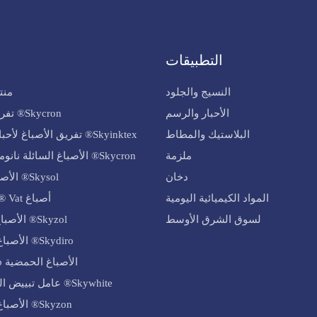
التطبيقات
النسيج والجلود
منت
الأحبار والرسم
Skycron® تفريق الأصباغ
البلاستيك والمطاط
Skyinktex® تفريق الأصباغ لأحبار التسامي
ملزمة
Skycron® الأصباغ السائلة نانومتر اللامائية
دخان
Skysol® الأصباغ المذيبة
المواد الكيميائية اليومية
أصباغ Skythrene® Vat
لسوق الشرق الأوسط
Skyzol® الأصباغ التفاعلية
Skydiro® الأصباغ المباشرة
الأصباغ الحمضية Skyacido®
Skywhite® عامل تبييض الفلورسنت
Skyzon® الأصباغ الأساسية