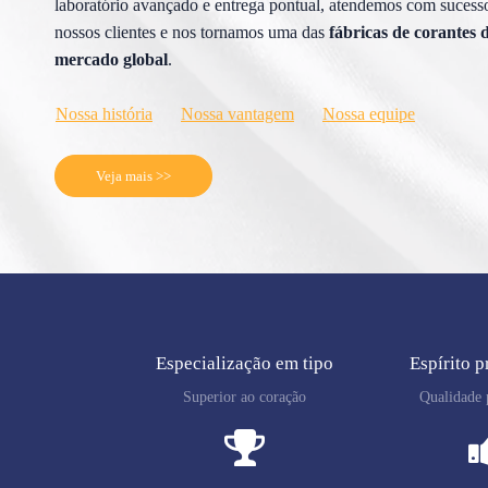
laboratório avançado e entrega pontual, atendemos com suces
nossos clientes e nos tornamos uma das
fábricas de corantes d
mercado global
.
Nossa história
Nossa vantagem
Nossa equipe
Veja mais >>
Especialização em tipo
Espírito p
Superior ao coração
Qualidade p