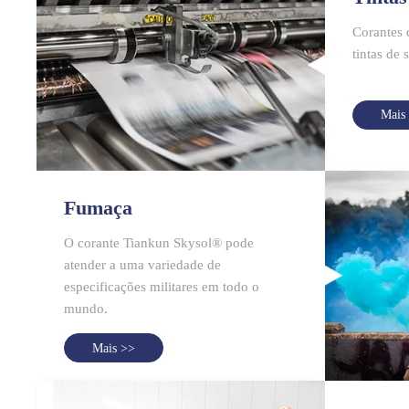
Corantes 
tintas de 
Mais
Fumaça
O corante Tiankun Skysol® pode
atender a uma variedade de
especificações militares em todo o
mundo.
Mais >>