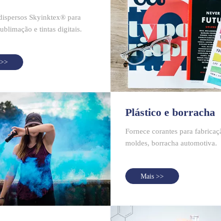
dispersos Skyinktex® para
sublimação e tintas digitais.
 >>
Plástico e borracha
Fornece corantes para fabricaç
moldes, borracha automotiva.
Mais >>