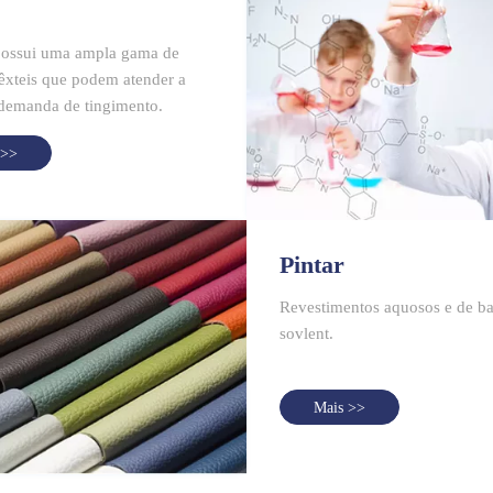
possui uma ampla gama de
têxteis que podem atender a
demanda de tingimento.
 >>
Pintar
Revestimentos aquosos e de b
sovlent.
Mais >>