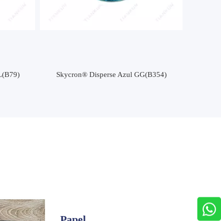
G(B354)
Papel