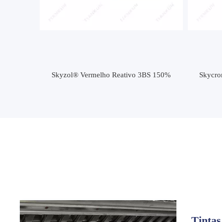
3BS 150%
Skycron® Disperse Azul BBLS (B165)
Sky
Tintas