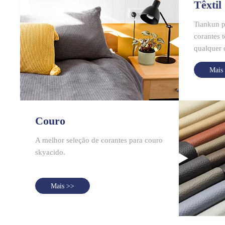
Têxtil
Tiankun 
corantes 
qualquer 
Mais
Couro
A melhor seleção de corantes para couro
skyacido.
Mais >>