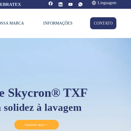
Linguagem
FEBRATEX
OSSA MARCA
INFORMAÇÕES
CONTATO
threne ® Índigo Cuba
Soluções em jeans
Orçamento agora >>