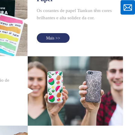
Os corantes de papel Tiankun têm cores
brilhantes e alta solidez da cor.
Mais >>
ão de