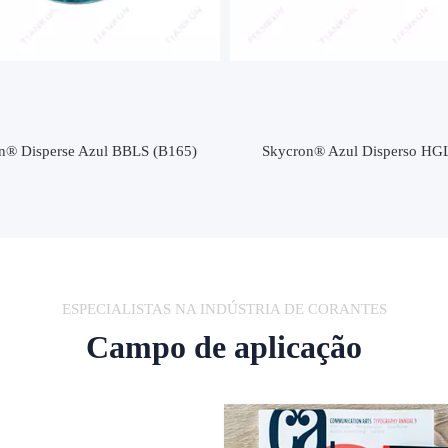
cron® Azul Disperso HGL(B79)
Skycron® Disperse Azul G
ESPECIALISTAS NA INDÚSTRIA DE CORANTES
Campo de aplicação