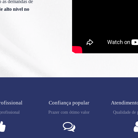
so às demandas de
e alto nível no
rofissional
Confiança popular
Atendimento
rofissional
Prazer com ótimo valor
Qualidade de p