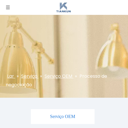
Lar
»
Serviço
»
Serviço OEM
»
Processo de
negociação
Serviço OEM