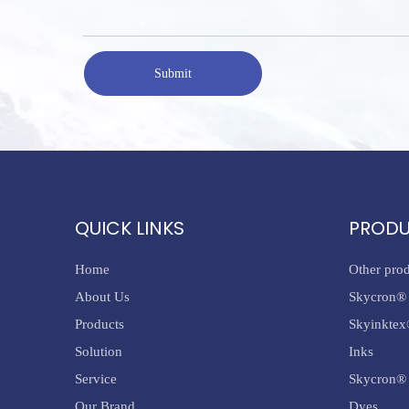
Submit
QUICK LINKS
PROD
Home
Other pro
About Us
Skycron® 
Products
Skyinktex
Solution
Inks
Service
Skycron® 
Our Brand
Dyes