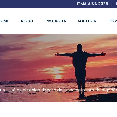
ITMA AISA 2026
|
HOME
ABOUT
PRODUCTS
SOLUTION
SERV
a
»
Qué es el teñido directo de tejido de punto de algodó