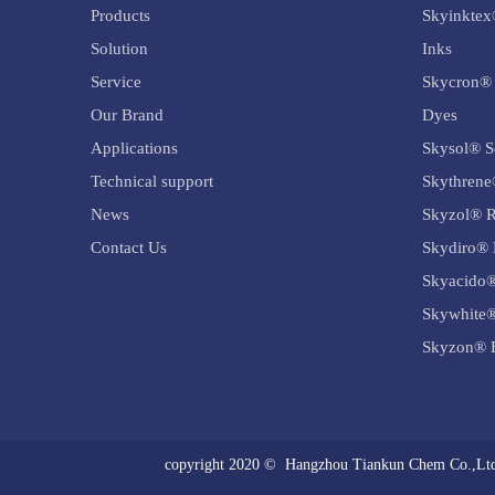
Products
Skyinktex
Solution
Inks
Service
Skycron® 
Our Brand
Dyes
Applications
Skysol® S
Technical support
Skythrene
News
Skyzol® R
Contact Us
Skydiro® 
Skyacido®
Skywhite®
Skyzon® B
copyright 2020 © Hangzhou Tiankun Chem