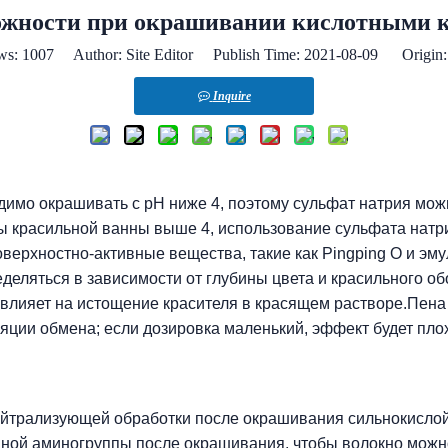
ожности при окрашивании кислотными
ws:
1007
Author: Site Editor Publish Time: 2021-08-09 Origin
Inquire
димо окрашивать с pH ниже 4, поэтому сульфат натрия мож
 красильной ванны выше 4, использование сульфата натрия
оверхностно-активные вещества, такие как Pingping O и эм
деляться в зависимости от глубины цвета и красильного о
влияет на истощение красителя в красящем растворе.Пена 
яции обмена; если дозировка маленький, эффект будет пло
йтрализующей обработки после окрашивания сильнокислой с
ной аминогруппы после окрашивания, чтобы волокно можн