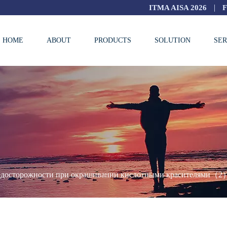
|
ITMA AISA 2026
HOME
ABOUT
PRODUCTS
SOLUTION
SER
досторожности при окрашивании кислотными красителями（2