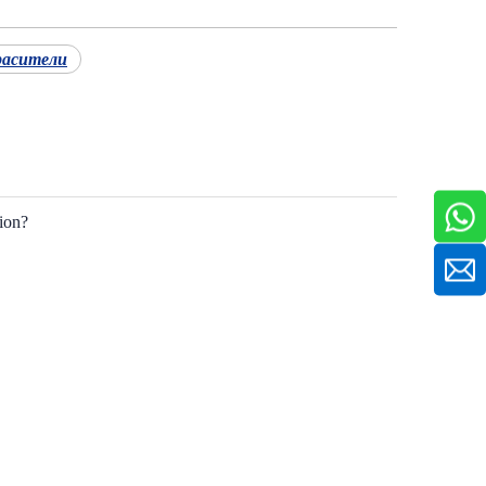
расители
tion?