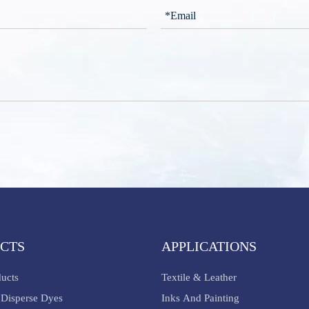
CTS
APPLICATIONS
ducts
Textile & Leather
Disperse Dyes
Inks And Painting