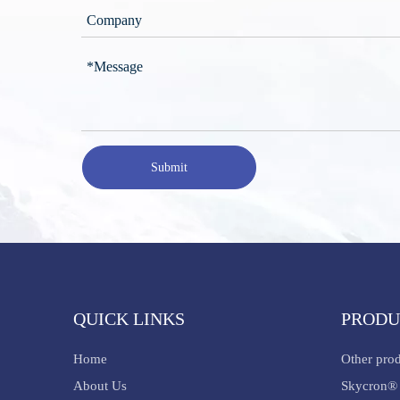
Submit
QUICK LINKS
PRODU
Home
Other pro
About Us
Skycron® 